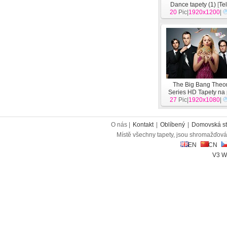
Dance tapety (1)
[
Te
20
Pic|
1920x1200
|
The Big Bang Theo
Series HD Tapety na
27
Pic|
1920x1080
[
Televize
]
|
O nás |
Kontakt
|
Oblíbený
|
Domovská st
Místě všechny tapety, jsou shromažďován
EN
CN
V3 W