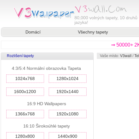
80,000
volných tapety, 10 druhů 
jazyka!
Domácí
Všechny tapety
⇒ 50000+ 2K
Rozlišení tapety
Vaše místo:
V3wall
/
Te
4:3/5:4 Normální obrazovka Tapeta
1024x768
1280x1024
1600x1200
1920x1440
16:9 HD Wallpapers
1366x768
1920x1080
16:10 Širokoúhlé tapety
1280x800
1440x900