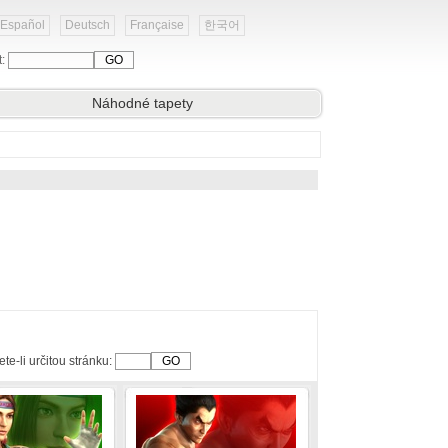
Español
Deutsch
Française
한국어
t:
Náhodné tapety
te-li určitou stránku: