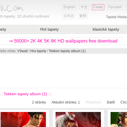
English
中文
Český
Русский
h tapety, 10 druhů rozhraní
日本語
繁體
Tapeta Hleda
pety
Hot tapety
klasické tapety
⇒ 50000+ 2K 4K 5K 8K HD wallpapers free download
Vaše místo:
V3wall
/
Hra tapety
/
Tekken tapety album (1)
::: Tekken tapety album (1) :::
2
stránky
Aktuální stránka:
1
Předchozí
Další
Chce