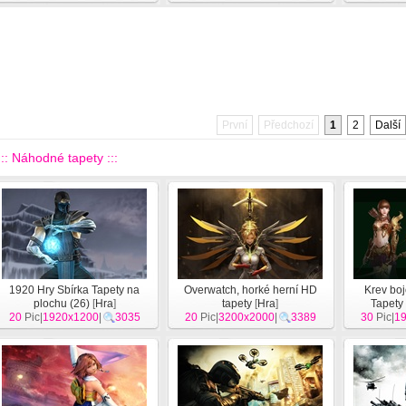
První
Předchozí
1
2
Další
::: Náhodné tapety :::
1920 Hry Sbírka Tapety na
Overwatch, horké herní HD
Krev boj
plochu (26)
[
Hra
]
tapety
[
Hra
]
Tapety
20
Pic|
1920x1200
|
3035
20
Pic|
3200x2000
|
3389
30
Pic|
1