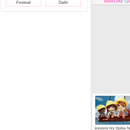
1920x1200
|
3
Festival
Další
kreslený Hry Sbírka T