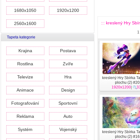
1680x1050
1920x1200
::: kreslený Hry Sbí
2560x1600
1
Tapeta kategorie
Krajina
Postava
Rostlina
Zvíře
Televize
Hra
kreslený Hry Sbírka T
plochu (2) #20
1920x1200
|
3
Animace
Design
Fotografování
Sportovní
Reklama
Auto
Systém
Vojenský
kreslený Hry Sbírka T
plochu (2) #16