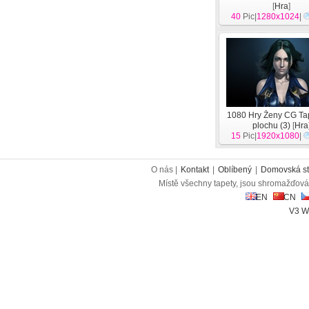
[
Hra
]
40
Pic|
1280x1024
|
1080 Hry Ženy CG Ta
plochu (3)
[
Hra
15
Pic|
1920x1080
|
O nás |
Kontakt
|
Oblíbený
|
Domovská st
Místě všechny tapety, jsou shromažďován
EN
CN
V3 W