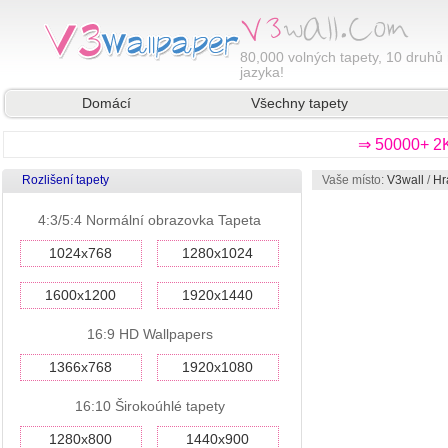
80,000
volných tapety, 10 druhů 
jazyka!
Domácí
Všechny tapety
⇒ 50000+ 2K
Rozlišení tapety
Vaše místo:
V3wall
/
Hr
4:3/5:4 Normální obrazovka Tapeta
1024x768
1280x1024
1600x1200
1920x1440
16:9 HD Wallpapers
1366x768
1920x1080
16:10 Širokoúhlé tapety
1280x800
1440x900