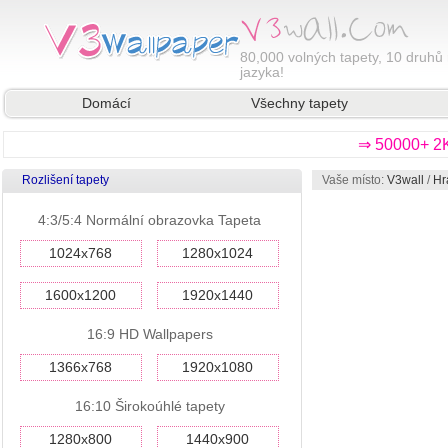
80,000
volných tapety, 10 druhů 
jazyka!
Domácí
Všechny tapety
⇒ 50000+ 2K
Rozlišení tapety
Vaše místo:
V3wall
/
Hr
4:3/5:4 Normální obrazovka Tapeta
1024x768
1280x1024
1600x1200
1920x1440
16:9 HD Wallpapers
1366x768
1920x1080
16:10 Širokoúhlé tapety
1280x800
1440x900