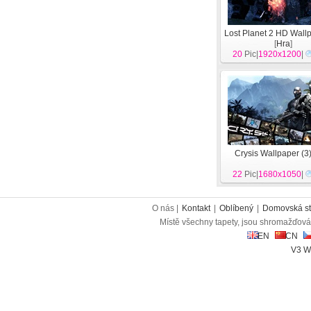
Lost Planet 2 HD Wallp
[
Hra
]
20
Pic|
1920x1200
|
Crysis Wallpaper (3
22
Pic|
1680x1050
|
O nás |
Kontakt
|
Oblíbený
|
Domovská st
Místě všechny tapety, jsou shromažďován
EN
CN
V3 W