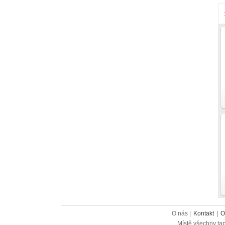
O nás |
Kontakt
|
O
Místě všechny tap