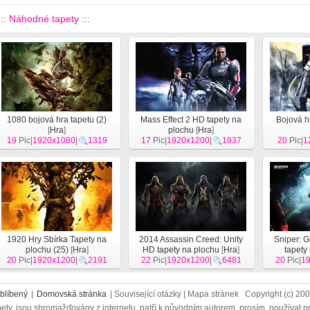
::: Náhodné tapety :::
1080 bojová hra tapetu (2)
Mass Effect 2 HD tapety na
Bojová hr
[
Hra
]
plochu
[
Hra
]
19
Pic|
1920x1080
|
1319
17
Pic|
1920x1200
|
1937
20
Pic|
1
1920 Hry Sbírka Tapety na
2014 Assassin Creed: Unity
Sniper: G
plochu (25)
[
Hra
]
HD tapety na plochu
[
Hra
]
tapety
20
Pic|
1920x1200
|
2191
22
Pic|
1920x1200
|
6481
20
Pic|
1
blíbený
|
Domovská stránka
| Související otázky | Mapa stránek Copyright (c) 2
ety, jsou shromažďovány z internetu, patří k původním autorem, prosím, používat p