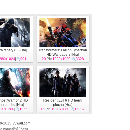
a tapety (5)
[
Hra
]
Transformers: Fall of Cybertron
HD Wallpapers
[
Hra
]
280x1024
|
991
20
Pic|
1920x1080
|
3328
host Warrior 2 HD
Resident Evil 6 HD herní
 na plochu
[
Hra
]
plochu
[
Hra
]
920x1200
|
1955
16
Pic|
1920x1080
|
15987
009-2015
v3wall.com
ro komerční účely!