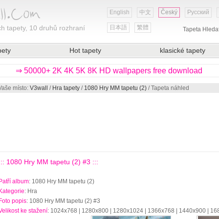
English
中文
Český
Русский
h tapety, 10 druhů rozhraní
日本語
繁體
Tapeta Hleda
pety
Hot tapety
klasické tapety
⇒ 50000+ 2K 4K 5K 8K HD wallpapers free download
Vaše místo:
V3wall
/
Hra tapety
/
1080 Hry MM tapetu (2)
/ Tapeta náhled
::: 1080 Hry MM tapetu (2) #3 :::
Patří album
: 1080 Hry MM tapetu (2)
Kategorie
: Hra
Foto popis
: 1080 Hry MM tapetu (2) #3
Velikost ke stažení
: 1024x768 | 1280x800 | 1280x1024 | 1366x768 | 1440x900 | 1