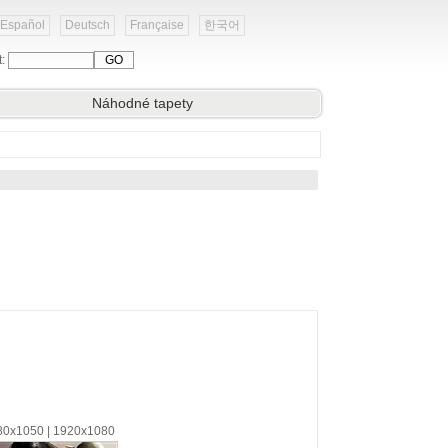
Español
Deutsch
Française
한국어
t:
Náhodné tapety
680x1050 | 1920x1080