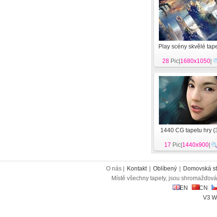
Play scény skvělé tap
28
Pic|
1680x1050
|
1440 CG tapetu hry (
17
Pic|
1440x900
|
O nás |
Kontakt
|
Oblíbený
|
Domovská st
Místě všechny tapety, jsou shromažďován
EN
CN
V3 W