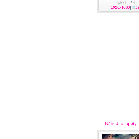
plochu #4
1920x1080
|
1
::: Náhodné tapety :