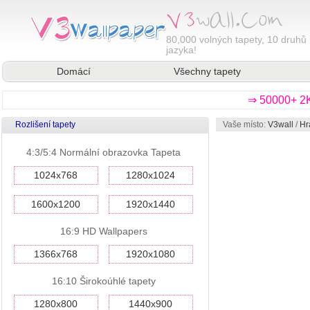
80,000
volných tapety, 10 druhů 
jazyka!
Domácí
Všechny tapety
⇒ 50000+ 2K
Rozlišení tapety
Vaše místo:
V3wall
/
Hr
4:3/5:4 Normální obrazovka Tapeta
1024x768
1280x1024
1600x1200
1920x1440
16:9 HD Wallpapers
1366x768
1920x1080
16:10 Širokoúhlé tapety
1280x800
1440x900