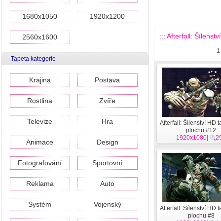
1680x1050
1920x1200
::: Afterfall: Šílens
2560x1600
1
Tapeta kategorie
Krajina
Postava
Rostlina
Zvíře
Televize
Hra
Afterfall: Šílenství HD 
plochu #12
1920x1080
|
2
Animace
Design
Fotografování
Sportovní
Reklama
Auto
Systém
Vojenský
Afterfall: Šílenství HD 
plochu #8