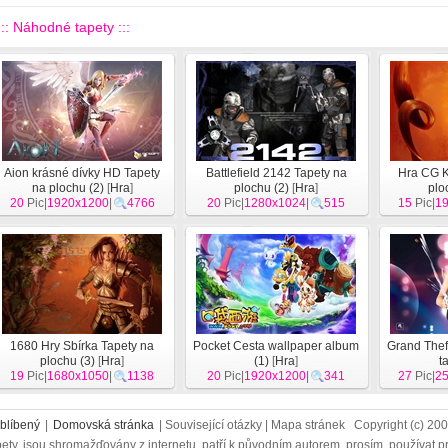
::: Náhodné tapety :::
Aion krásné dívky HD Tapety
Battlefield 2142 Tapety na
Hra CG K
na plochu (2)
[
Hra
]
plochu (2)
[
Hra
]
plo
20
Pic|
1920x1200
|
4766
20
Pic|
1280x1024
|
515
15
Pic|
1
1680 Hry Sbírka Tapety na
Pocket Cesta wallpaper album
Grand Theft
plochu (3)
[
Hra
]
(1)
[
Hra
]
t
19
Pic|
1680x1050
|
1138
20
Pic|
1920x1200
|
341
27
Pic|
2
blíbený
|
Domovská stránka
| Související otázky | Mapa stránek Copyright (c) 2
ety, jsou shromažďovány z internetu, patří k původním autorem, prosím, používat p