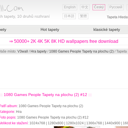
English
中文
Český
Русский
h tapety, 10 druhů rozhraní
日本語
繁體
Tapeta Hleda
pety
Hot tapety
klasické tapety
⇒ 50000+ 2K 4K 5K 8K HD wallpapers free download
Vaše místo:
V3wall
/
Hra tapety
/
1080 Games People Tapety na plochu (2)
/ Tapeta
::: 1080 Games People Tapety na plochu (2) #12 :::
Patří album
: 1080 Games People Tapety na plochu (2)
Kategorie
: Hra
Foto popis
: 1080 Games People Tapety na plochu (2) #12
Velikost ke stažení
: 1024x768 | 1280x800 | 1280x1024 | 1366x768 | 1440x900 | 1