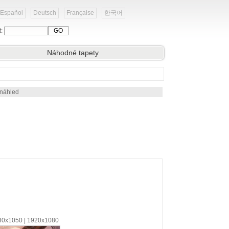
Español
Deutsch
Française
한국어
t:
Náhodné tapety
 náhled
680x1050 | 1920x1080