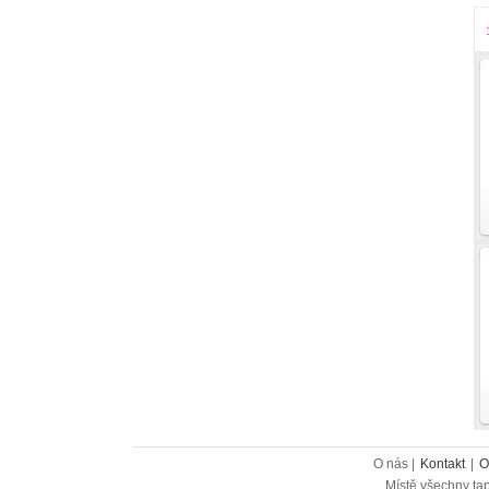
O nás |
Kontakt
|
O
Místě všechny tap