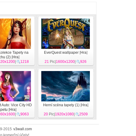
olekce Tapety na
EverQuest wallpaper
[
Hra
]
chu (2)
[
Hra
]
920x1200
|
1218
21
Pic|
1600x1200
|
926
 Auto: Vice City HD
Herní scéna tapety (1)
[
Hra
]
apetu
[
Hra
]
560x1600
|
9063
20
Pic|
1920x1080
|
2509
009-2015
v3wall.com
ro komerční účely!