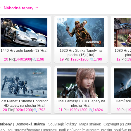
::: Náhodné tapety :::
1440 Hry auto tapety (2)
[
Hra
]
1920 Hry Sbírka Tapety na
1080 Hry 
plochu (15)
[
Hra
]
plo
20
Pic|
1440x900
|
1198
19
Pic|
1920x1200
|
1790
12
Pic|
1
Lost Planet: Extreme Condition
Final Fantasy 13 HD Tapety na
Herní scé
HD tapety na plochu
[
Hra
]
plochu
[
Hra
]
20
Pic|
1920x1200
|
1792
21
Pic|
1920x1200
|
14824
20
Pic|
1
blíbený
|
Domovská stránka
| Související otázky | Mapa stránek Copyright (c) 2
ety, jsou shromažďovány z internetu, patří k původním autorem, prosím, používat p