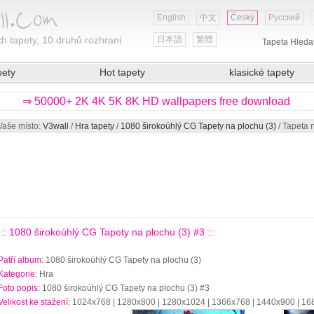
English
中文
Český
Русский
h tapety, 10 druhů rozhraní
日本語
繁體
Tapeta Hleda
pety
Hot tapety
klasické tapety
⇒ 50000+ 2K 4K 5K 8K HD wallpapers free download
Vaše místo:
V3wall
/
Hra tapety
/
1080 širokoúhlý CG Tapety na plochu (3)
/ Tapeta 
::: 1080 širokoúhlý CG Tapety na plochu (3) #3 :::
Patří album
: 1080 širokoúhlý CG Tapety na plochu (3)
Kategorie
: Hra
Foto popis
: 1080 širokoúhlý CG Tapety na plochu (3) #3
Velikost ke stažení
: 1024x768 | 1280x800 | 1280x1024 | 1366x768 | 1440x900 | 1