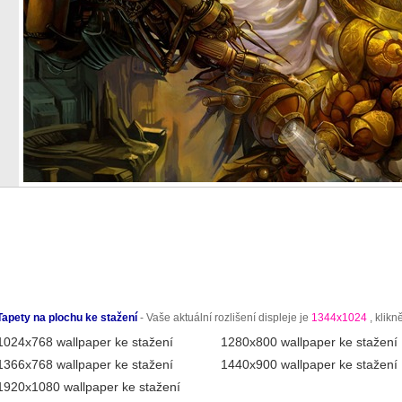
Tapety na plochu ke stažení
- Vaše aktuální rozlišení displeje je
1344x1024
, klikn
1024x768 wallpaper ke stažení
1280x800 wallpaper ke stažení
1366x768 wallpaper ke stažení
1440x900 wallpaper ke stažení
1920x1080 wallpaper ke stažení