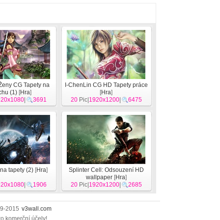
Ženy CG Tapety na
I-ChenLin CG HD Tapety práce
chu (1)
[
Hra
]
[
Hra
]
920x1080
|
3691
20
Pic|
1920x1200
|
6475
na tapety (2)
[
Hra
]
Splinter Cell: Odsouzení HD
wallpaper
[
Hra
]
920x1080
|
1906
20
Pic|
1920x1200
|
2685
009-2015
v3wall.com
ro komerční účely!