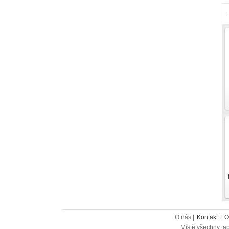
O nás |
Kontakt
|
O
Místě všechny tap