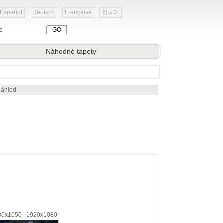
Español
Deutsch
Française
한국어
t:
Náhodné tapety
náhled
680x1050 | 1920x1080