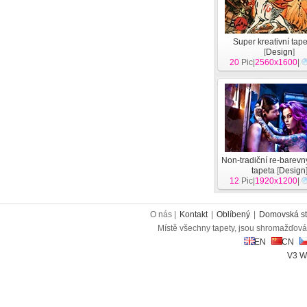
Super kreativní tape
[
Design
]
20
Pic|
2560x1600
|
Non-tradiční re-barevn
tapeta
[
Design
12
Pic|
1920x1200
|
O nás |
Kontakt
|
Oblíbený
|
Domovská st
Místě všechny tapety, jsou shromažďován
EN
CN
V3 W