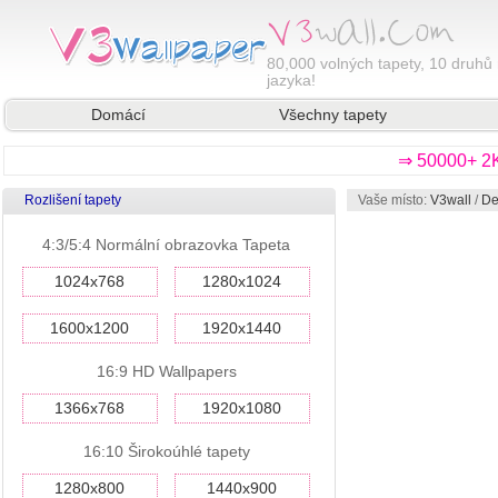
80,000
volných tapety, 10 druhů 
jazyka!
Domácí
Všechny tapety
⇒ 50000+ 2K
Rozlišení tapety
Vaše místo:
V3wall
/
De
4:3/5:4 Normální obrazovka Tapeta
1024x768
1280x1024
1600x1200
1920x1440
16:9 HD Wallpapers
1366x768
1920x1080
16:10 Širokoúhlé tapety
1280x800
1440x900