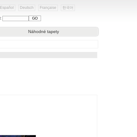
Español
Deutsch
Française
한국어
t:
Náhodné tapety