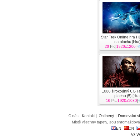
Star Trek Online hra H
na plochu
[
Hra
20
Pic|
1920x1200
|
1080 širokoúhlý CG T
plochu (5)
[
Hra
16
Pic|
1920x1080
|
O nás |
Kontakt
|
Oblíbený
|
Domovská st
Místě všechny tapety, jsou shromažďován
EN
CN
V3 W