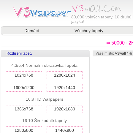
80,000
volných tapety, 10 druhů 
jazyka!
Domácí
Všechny tapety
⇒ 50000+ 2K
Rozlišení tapety
Vaše místo:
V3wall
/
Hr
4:3/5:4 Normální obrazovka Tapeta
1024x768
1280x1024
1600x1200
1920x1440
16:9 HD Wallpapers
1366x768
1920x1080
16:10 Širokoúhlé tapety
1280x800
1440x900