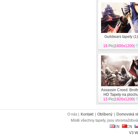
Guildwars tapety (1)
18
Pic|
1600x1200
|
Assassin Creed: Brot
HD Tapety na ploch
13
Pic|
1920x1200
|
O nás |
Kontakt
|
Oblíbený
|
Domovská st
Místě všechny tapety, jsou shromažďován
EN
CN
V3 W