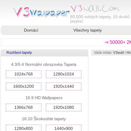
80,000
volných tapety, 10 druhů 
jazyka!
Domácí
Všechny tapety
⇒ 50000+ 2K
Rozlišení tapety
Vaše místo:
V3wall
/
Hr
4:3/5:4 Normální obrazovka Tapeta
1024x768
1280x1024
1600x1200
1920x1440
16:9 HD Wallpapers
1366x768
1920x1080
16:10 Širokoúhlé tapety
1280x800
1440x900