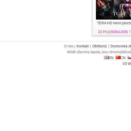
TERA HD herní ploc
22
Pic|
1920x1200
|
O nás |
Kontakt
|
Oblíbený
|
Domovská st
Místě všechny tapety, jsou shromažďován
EN
CN
V3 W