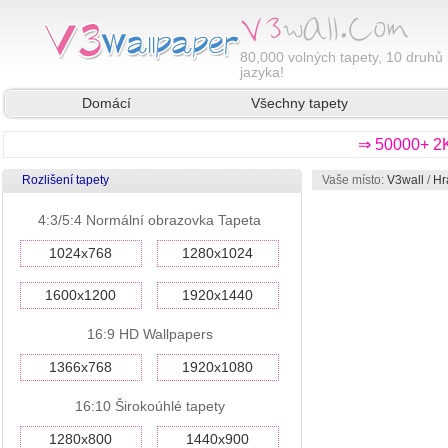
80,000
volných tapety, 10 druhů 
jazyka!
Domácí
Všechny tapety
⇒ 50000+ 2K
Rozlišení tapety
Vaše místo:
V3wall
/
Hr
4:3/5:4 Normální obrazovka Tapeta
1024x768
1280x1024
1600x1200
1920x1440
16:9 HD Wallpapers
1366x768
1920x1080
16:10 Širokoúhlé tapety
1280x800
1440x900