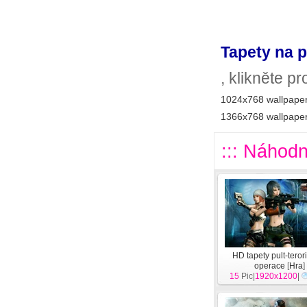
Tapety na p
, klikněte p
1024x768 wallpaper
1366x768 wallpaper
::: Náhodn
HD tapety pult-tero
operace
[
Hra
]
15
Pic|
1920x1200
|