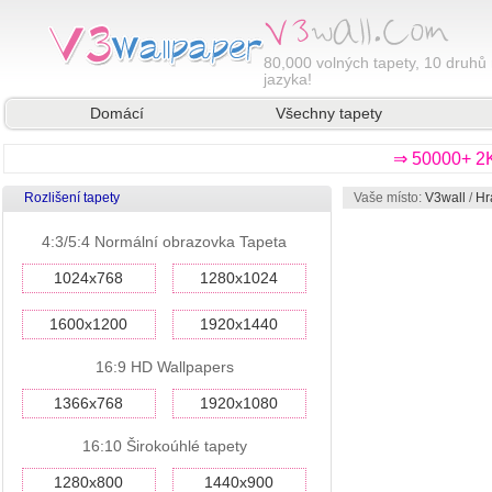
80,000
volných tapety, 10 druhů 
jazyka!
Domácí
Všechny tapety
⇒ 50000+ 2K
Rozlišení tapety
Vaše místo:
V3wall
/
Hr
4:3/5:4 Normální obrazovka Tapeta
1024x768
1280x1024
1600x1200
1920x1440
16:9 HD Wallpapers
1366x768
1920x1080
16:10 Širokoúhlé tapety
1280x800
1440x900