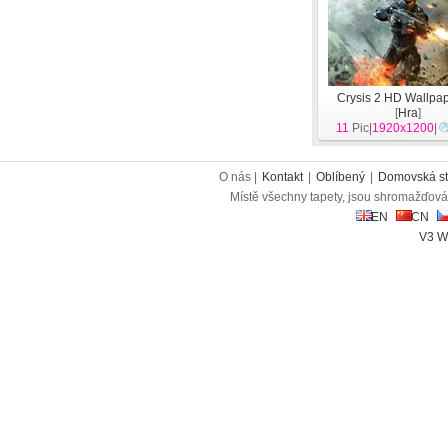
Crysis 2 HD Wallpap
[
Hra
]
11
Pic|
1920x1200
|
O nás |
Kontakt
|
Oblíbený
|
Domovská st
Místě všechny tapety, jsou shromažďován
EN
CN
V3 W