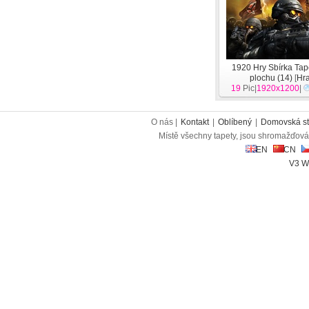
1920 Hry Sbírka Tap
plochu (14)
[
Hr
19
Pic|
1920x1200
|
O nás |
Kontakt
|
Oblíbený
|
Domovská st
Místě všechny tapety, jsou shromažďován
EN
CN
V3 W