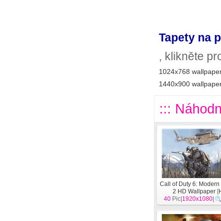
Tapety na p
, klikněte p
1024x768 wallpaper
1440x900 wallpaper
::: Náhodn
Call of Duty 6: Modern
2 HD Wallpaper
[
40
Pic|
1920x1080
|