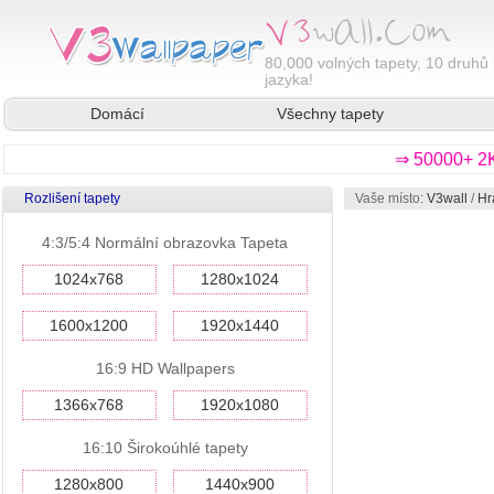
80,000
volných tapety, 10 druhů 
jazyka!
Domácí
Všechny tapety
⇒ 50000+ 2K
Rozlišení tapety
Vaše místo:
V3wall
/
Hr
4:3/5:4 Normální obrazovka Tapeta
1024x768
1280x1024
1600x1200
1920x1440
16:9 HD Wallpapers
1366x768
1920x1080
16:10 Širokoúhlé tapety
1280x800
1440x900