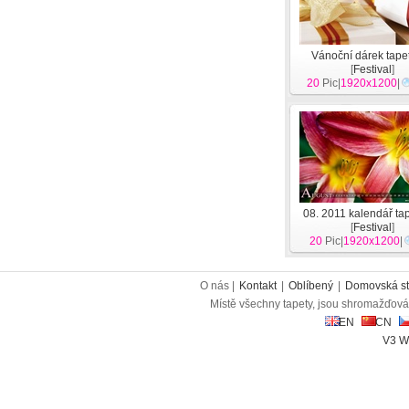
Vánoční dárek tapet
[
Festival
]
20
Pic|
1920x1200
|
08. 2011 kalendář tap
[
Festival
]
20
Pic|
1920x1200
|
O nás |
Kontakt
|
Oblíbený
|
Domovská st
Místě všechny tapety, jsou shromažďován
EN
CN
V3 W