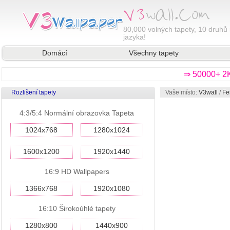
80,000
volných tapety, 10 druhů 
jazyka!
Domácí
Všechny tapety
⇒ 50000+ 2K
Rozlišení tapety
Vaše místo:
V3wall
/
Fe
4:3/5:4 Normální obrazovka Tapeta
1024x768
1280x1024
1600x1200
1920x1440
16:9 HD Wallpapers
1366x768
1920x1080
16:10 Širokoúhlé tapety
1280x800
1440x900