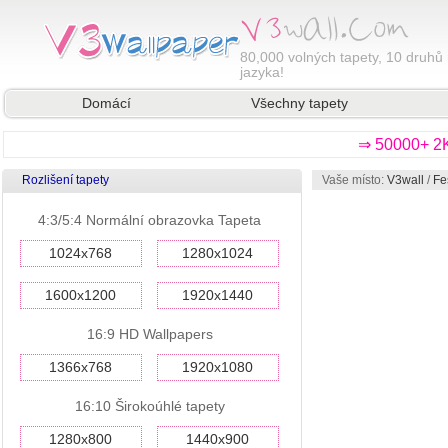
80,000
volných tapety, 10 druhů 
jazyka!
Domácí
Všechny tapety
⇒ 50000+ 2K
Rozlišení tapety
Vaše místo:
V3wall
/
Fe
4:3/5:4 Normální obrazovka Tapeta
1024x768
1280x1024
1600x1200
1920x1440
16:9 HD Wallpapers
1366x768
1920x1080
16:10 Širokoúhlé tapety
1280x800
1440x900