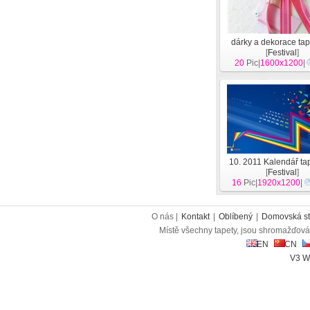
dárky a dekorace tap
[
Festival
]
20
Pic|
1600x1200
|
10. 2011 Kalendář tap
[
Festival
]
16
Pic|
1920x1200
|
O nás |
Kontakt
|
Oblíbený
|
Domovská st
Místě všechny tapety, jsou shromažďován
EN
CN
V3 W