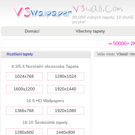
80,000
volných tapety, 10 druhů 
jazyka!
Domácí
Všechny tapety
⇒ 50000+ 2K
Rozlišení tapety
Vaše místo:
V3wall
/
Hr
4:3/5:4 Normální obrazovka Tapeta
1024x768
1280x1024
1600x1200
1920x1440
16:9 HD Wallpapers
1366x768
1920x1080
16:10 Širokoúhlé tapety
1280x800
1440x900