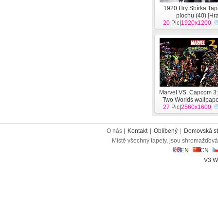
1920 Hry Sbírka Tap
plochu (40)
[
Hr
20
Pic|
1920x1200
|
Marvel VS. Capcom 3:
Two Worlds wallpap
27
Pic|
2560x1600
herní
[
Hra
]
|
O nás |
Kontakt
|
Oblíbený
|
Domovská st
Místě všechny tapety, jsou shromažďován
EN
CN
V3 W