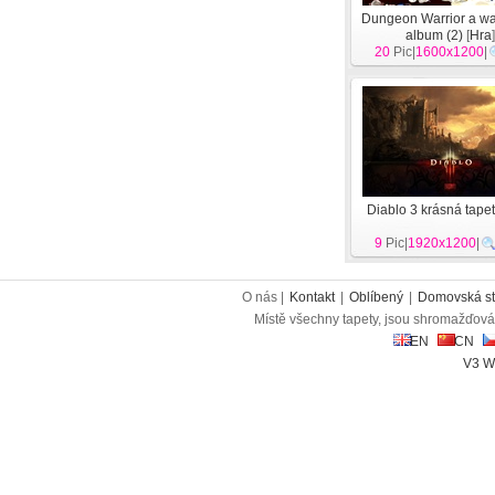
Dungeon Warrior a wa
album (2)
[
Hra
20
Pic|
1600x1200
|
Diablo 3 krásná tape
9
Pic|
1920x1200
|
O nás |
Kontakt
|
Oblíbený
|
Domovská st
Místě všechny tapety, jsou shromažďován
EN
CN
V3 W