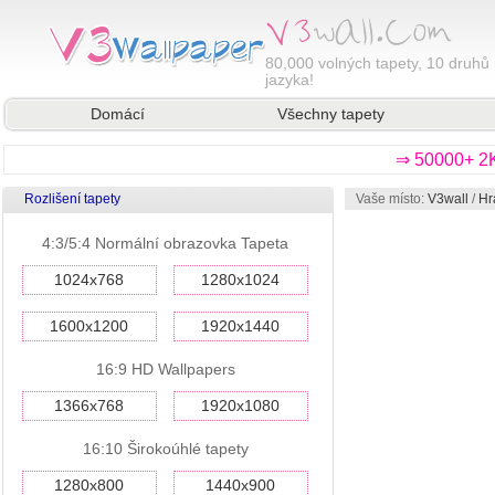
80,000
volných tapety, 10 druhů 
jazyka!
Domácí
Všechny tapety
⇒ 50000+ 2K
Rozlišení tapety
Vaše místo:
V3wall
/
Hr
4:3/5:4 Normální obrazovka Tapeta
1024x768
1280x1024
1600x1200
1920x1440
16:9 HD Wallpapers
1366x768
1920x1080
16:10 Širokoúhlé tapety
1280x800
1440x900