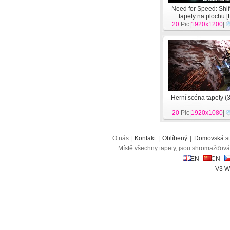
Need for Speed​​: Shi
tapety na plochu
[
20
Pic|
1920x1200
|
Herní scéna tapety (
20
Pic|
1920x1080
|
O nás |
Kontakt
|
Oblíbený
|
Domovská st
Místě všechny tapety, jsou shromažďován
EN
CN
V3 W