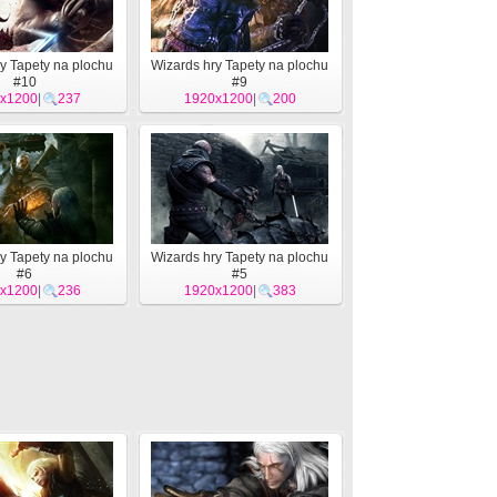
y Tapety na plochu
Wizards hry Tapety na plochu
#10
#9
x1200
|
237
1920x1200
|
200
y Tapety na plochu
Wizards hry Tapety na plochu
#6
#5
x1200
|
236
1920x1200
|
383