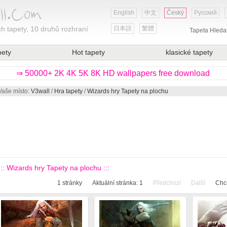
English
中文
Český
Русский
h tapety, 10 druhů rozhraní
日本語
繁體
Tapeta Hleda
pety
Hot tapety
klasické tapety
⇒ 50000+ 2K 4K 5K 8K HD wallpapers free download
Vaše místo:
V3wall
/
Hra tapety
/
Wizards hry Tapety na plochu
::: Wizards hry Tapety na plochu :::
1
stránky
Aktuální stránka:
1
Předchozí
Další
Chce