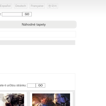
Español
Deutsch
Française
한국어
t:
Náhodné tapety
te-li určitou stránku: