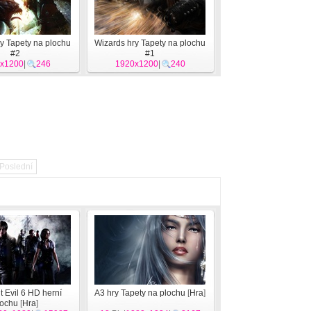
y Tapety na plochu
Wizards hry Tapety na plochu
#2
#1
x1200
|
246
1920x1200
|
240
Poslední
 Evil 6 HD herní
A3 hry Tapety na plochu
[
Hra
]
lochu
[
Hra
]