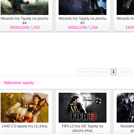
Wizards hry Tapety na plochu
Wizards hry Tapety na plochu
Wizards hr
#4
#3
1920x1200
|
353
1920x1200
|
334
1920
První
Předchozí
1
Další
::: Náhodné tapety :::
1440 CG tapety hry (1)
[
Hra
]
FIFA 13 hra HD Tapety na
Resident
plochu
[
Hra
]
p