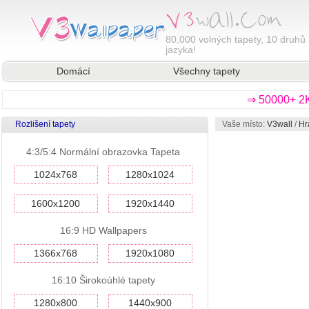
80,000
volných tapety, 10 druhů 
jazyka!
Domácí
Všechny tapety
⇒ 50000+ 2K
Rozlišení tapety
Vaše místo:
V3wall
/
Hr
4:3/5:4 Normální obrazovka Tapeta
1024x768
1280x1024
1600x1200
1920x1440
16:9 HD Wallpapers
1366x768
1920x1080
16:10 Širokoúhlé tapety
1280x800
1440x900