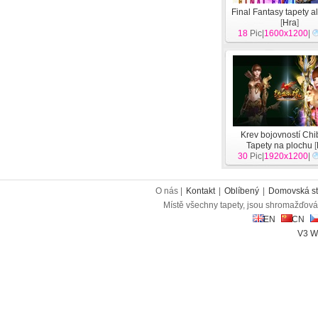
Final Fantasy tapety a
[
Hra
]
18
Pic|
1600x1200
|
Krev bojovností Chi
Tapety na plochu
[
30
Pic|
1920x1200
|
O nás |
Kontakt
|
Oblíbený
|
Domovská st
Místě všechny tapety, jsou shromažďován
EN
CN
V3 W