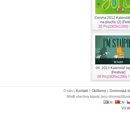
Června 2012 Kalendář
na plochu (2)
[
Fest
20
Pic|
1920x1200
|
04. 2013 Kalendář tap
[
Festival
]
26
Pic|
1920x1200
|
O nás |
Kontakt
|
Oblíbený
|
Domovská st
Místě všechny tapety, jsou shromažďován
EN
CN
V3 W