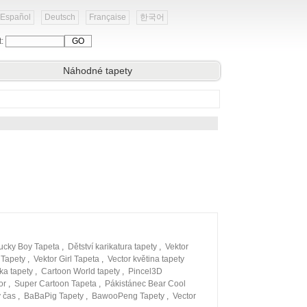
Español
Deutsch
Française
한국어
t:
Náhodné tapety
ucky Boy Tapeta
,
Dětství karikatura tapety
,
Vektor
 Tapety
,
Vektor Girl Tapeta
,
Vector květina tapety
ka tapety
,
Cartoon World tapety
,
Pincel3D
or
,
Super Cartoon Tapeta
,
Pákistánec Bear Cool
ý čas
,
BaBaPig Tapety
,
BawooPeng Tapety
,
Vector