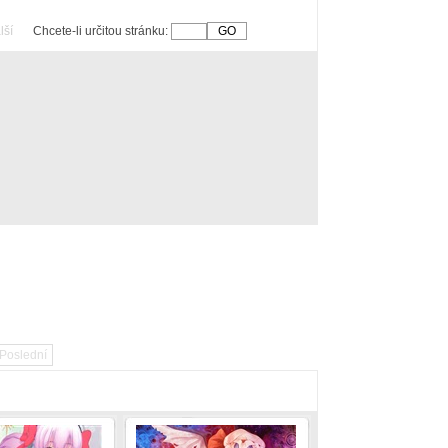
lší
Chcete-li určitou stránku:
Poslední