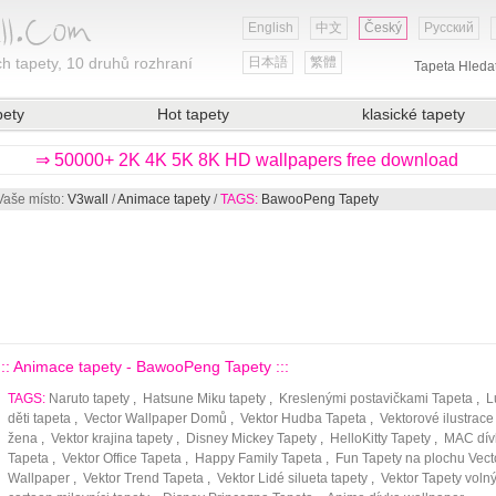
English
中文
Český
Русский
h tapety, 10 druhů rozhraní
日本語
繁體
Tapeta Hleda
pety
Hot tapety
klasické tapety
⇒ 50000+ 2K 4K 5K 8K HD wallpapers free download
Vaše místo:
V3wall
/
Animace tapety
/
TAGS:
BawooPeng Tapety
::: Animace tapety - BawooPeng Tapety :::
TAGS:
Naruto tapety
,
Hatsune Miku tapety
,
Kreslenými postavičkami Tapeta
,
L
děti tapeta
,
Vector Wallpaper Domů
,
Vektor Hudba Tapeta
,
Vektorové ilustrace
žena
,
Vektor krajina tapety
,
Disney Mickey Tapety
,
HelloKitty Tapety
,
MAC dív
Tapeta
,
Vektor Office Tapeta
,
Happy Family Tapeta
,
Fun Tapety na plochu Vect
Wallpaper
,
Vektor Trend Tapeta
,
Vektor Lidé silueta tapety
,
Vektor Tapety voln