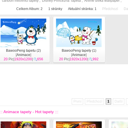
cartoon milovníci tapety
,
Disney Princezna Tapeta
,
Anime dívka wallpaper
,
Celkem Album: 2
1
stránky
Aktuální stránka:
1
Předchozí
Da
BawooPeng tapetu (2)
BawooPeng tapety (1)
[
Animace
]
[
Animace
]
20
Pic|
1920x1200
|
656
20
Pic|
1920x1200
|
992
První
Předchozí
1
Další
::: Animace tapety - Hot tapety :::