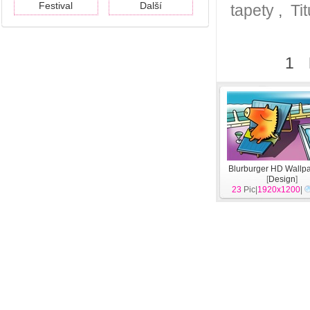
Festival
Další
tapety
,
Ti
1
Blurburger HD Wallpa
[
Design
]
23
Pic|
1920x1200
|