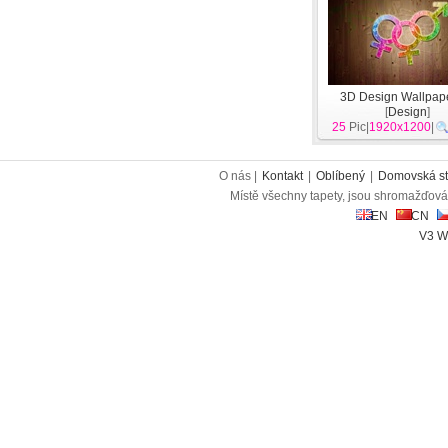
3D Design Wallpape
[
Design
]
25
Pic|
1920x1200
|
O nás |
Kontakt
|
Oblíbený
|
Domovská st
Místě všechny tapety, jsou shromažďován
EN
CN
V3 W