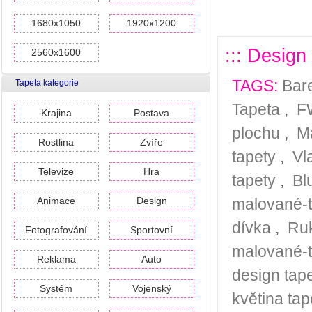
1680x1050
1920x1200
::: Design
2560x1600
TAGS:
Bar
Tapeta kategorie
Tapeta
,
F
Krajina
Postava
plochu
,
M
Rostlina
Zvíře
tapety
,
Vl
Televize
Hra
tapety
,
Bl
Animace
Design
malované-
dívka
,
Ruk
Fotografování
Sportovní
malované-t
Reklama
Auto
design tap
Systém
Vojenský
květina tap