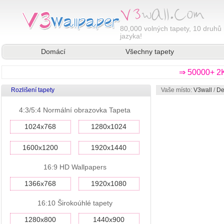
80,000
volných tapety, 10 druhů 
jazyka!
Domácí
Všechny tapety
⇒ 50000+ 2K
Rozlišení tapety
Vaše místo:
V3wall
/
De
4:3/5:4 Normální obrazovka Tapeta
1024x768
1280x1024
1600x1200
1920x1440
16:9 HD Wallpapers
1366x768
1920x1080
16:10 Širokoúhlé tapety
1280x800
1440x900