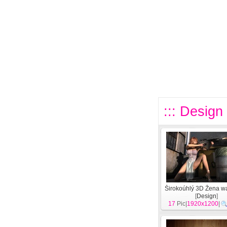
::: Design 
Širokoúhlý 3D Žena w
[
Design
]
17
Pic|
1920x1200
|