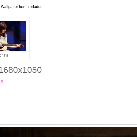
 Wallpaper herunterladen
chste
 1680x1050
en