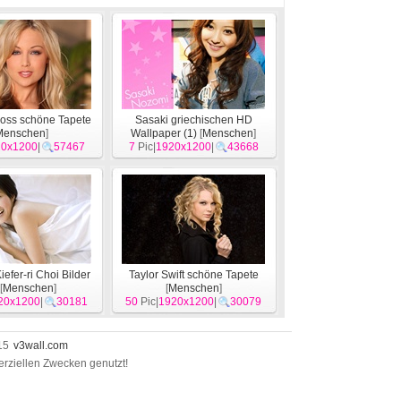
oss schöne Tapete
Sasaki griechischen HD
Menschen
]
Wallpaper (1)
[
Menschen
]
20x1200
|
57467
7
Pic|
1920x1200
|
43668
iefer-ri Choi Bilder
Taylor Swift schöne Tapete
[
Menschen
]
[
Menschen
]
20x1200
|
30181
50
Pic|
1920x1200
|
30079
015
v3wall.com
erziellen Zwecken genutzt!