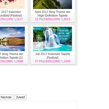
r 2017 Kalender
April 2017 Bing Thema der
undbild
[
Festival
]
High-Definition-Tapete
920x1200
|
1127
22
Pic|
1920x1200
[
System
]
|
3623
7 Bing Thema der
Juli 2017 Kalender Tapete
inition-Tapete (1)
[
Festival
]
920x1080
[
System
]
|
2498
27
Pic|
1920x1080
|
1039
Nächste
Zuletzt