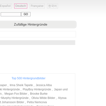
Español
Deutsch
Française
한국어
:
Zufällige Hintergründe
Top 500 Hintergrundbilder
lpaper
,
Irina Sheik Tapete
,
Jessica Alba
ki Hintergründe
,
PlayBoy Hintergründe
,
Japan und
rs
,
Megan Fox Bilder
,
Brooke Burke
ny Murphy Hintergründe
,
Olivia Wilde Bilder
,
Alyssa
tt Johansson Bilder
,
Petra Nemcova