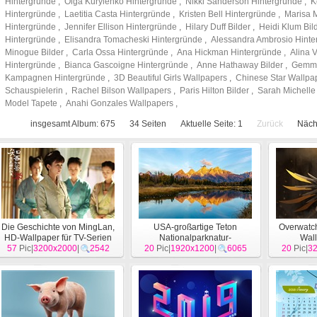
Hintergründe
,
Olga Kurylenko Hintergründe
,
Nikki Sanderson Hintergründe
,
K
Hintergründe
,
Laetitia Casta Hintergründe
,
Kristen Bell Hintergründe
,
Marisa M
Hintergründe
,
Jennifer Ellison Hintergründe
,
Hilary Duff Bilder
,
Heidi Klum Bil
Hintergründe
,
Elisandra Tomacheski Hintergründe
,
Alessandra Ambrosio Hinte
Minogue Bilder
,
Carla Ossa Hintergründe
,
Ana Hickman Hintergründe
,
Alina 
Hintergründe
,
Bianca Gascoigne Hintergründe
,
Anne Hathaway Bilder
,
Gemma
Kampagnen Hintergründe
,
3D Beautiful Girls Wallpapers
,
Chinese Star Wallpa
Schauspielerin
,
Rachel Bilson Wallpapers
,
Paris Hilton Bilder
,
Sarah Michelle
Model Tapete
,
Anahi Gonzales Wallpapers
,
insgesamt Album: 675
34
Seiten
Aktuelle Seite:
1
Zurück
Näch
Die Geschichte von MingLan,
USA-großartige Teton
Overwatch
HD-Wallpaper für TV-Serien
Nationalparknatur-
Wal
57
Pic|
3200x2000
[
Film
]
|
2542
20
Landschaftstapeten HD
Pic|
1920x1200
|
6065
20
Pic|
3
[
Landschaft
]