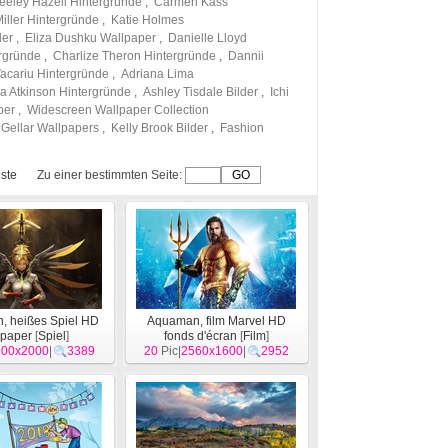
eeley Hazell Hintergründe
,
Carmen Kass
iller Hintergründe
,
Katie Holmes
der
,
Eliza Dushku Wallpaper
,
Danielle Lloyd
rgründe
,
Charlize Theron Hintergründe
,
Dannii
Vacariu Hintergründe
,
Adriana Lima
 Atkinson Hintergründe
,
Ashley Tisdale Bilder
,
Ichi
per
,
Widescreen Wallpaper Collection
 Gellar Wallpapers
,
Kelly Brook Bilder
,
Fashion
ste
Zu einer bestimmten Seite:
, heißes Spiel HD
Aquaman, film Marvel HD
lpaper
[
Spiel
]
fonds d'écran
[
Film
]
200x2000
|
3389
20
Pic|
2560x1600
|
2952