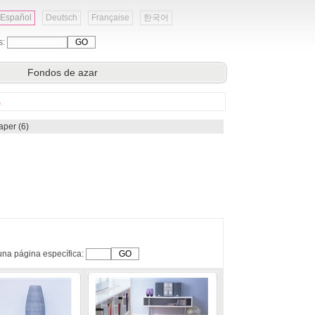
Español
Deutsch
Française
한국어
s:
Fondos de azar
s
aper (6)
una página específica: