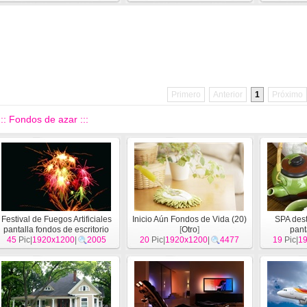
Primero
Anterior
1
Próximo
::: Fondos de azar :::
Festival de Fuegos Artificiales
Inicio Aún Fondos de Vida (20)
SPA des
pantalla fondos de escritorio
[
Otro
]
pant
45
Pic|
1920x1200
[
Otro
]
|
2005
20
Pic|
1920x1200
|
4477
19
Pic|
1