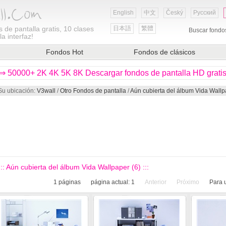
English
中文
Český
Русский
 de pantalla gratis, 10 clases
日本語
繁體
Buscar fondo
a interfaz!
Fondos Hot
Fondos de clásicos
⇒ 50000+ 2K 4K 5K 8K Descargar fondos de pantalla HD grati
Su ubicación:
V3wall
/
Otro Fondos de pantalla
/
Aún cubierta del álbum Vida Wallp
::: Aún cubierta del álbum Vida Wallpaper (6) :::
1
páginas
página actual:
1
Anterior
Próximo
Para 