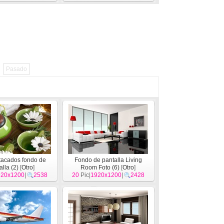
Pasado
tacados fondo de
Fondo de pantalla Living
alla (2)
[
Otro
]
Room Foto (6)
[
Otro
]
920x1200
|
2538
20
Pic|
1920x1200
|
2428