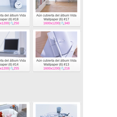
rta del álbum Vida
Aún cubierta del álbum Vida
paper (6) #18
Wallpaper (6) #17
x1200
|
250
1600x1200
|
340
rta del álbum Vida
Aún cubierta del álbum Vida
paper (6) #14
Wallpaper (6) #13
x1200
|
255
1600x1200
|
216