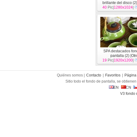
brillante del disco (2
40
Pic|
1280x1024
|
SPA destacados fon
pantalla (2)
[
Otr
19
Pic|
1920x1200
|
Quiénes somos |
Contacto
|
Favoritos
|
Página 
Sitio todo el fondo de pantalla, se obtienen 
EN
CN
V3 fondo 