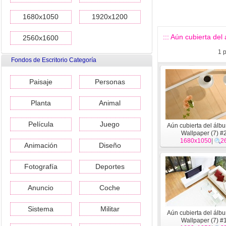
1680x1050
1920x1200
::: Aún cubierta del
2560x1600
1
p
Fondos de Escritorio Categoría
Paisaje
Personas
Planta
Animal
Película
Juego
Aún cubierta del álb
Wallpaper (7) #
1680x1050
|
2
Animación
Diseño
Fotografía
Deportes
Anuncio
Coche
Sistema
Militar
Aún cubierta del álb
Wallpaper (7) #