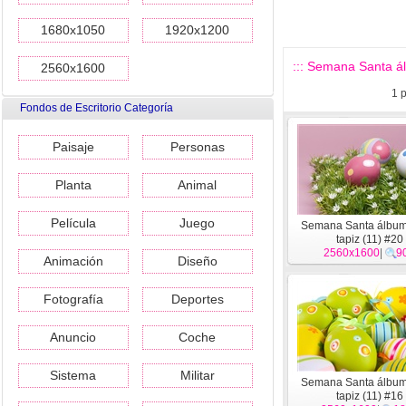
1680x1050
1920x1200
::: Semana Santa ál
2560x1600
1
p
Fondos de Escritorio Categoría
Paisaje
Personas
Planta
Animal
Película
Juego
Semana Santa álbum
tapiz (11) #20
2560x1600
|
9
Animación
Diseño
Fotografía
Deportes
Anuncio
Coche
Sistema
Militar
Semana Santa álbum
tapiz (11) #16