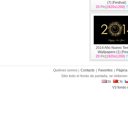
(7)
[
Festival
]
20
Pic|
1920x1200
|
2014 Año Nuevo Te
Wallpapers (1)
[
Fes
20
Pic|
1920x1200
|
Quiénes somos |
Contacto
|
Favoritos
|
Página 
Sitio todo el fondo de pantalla, se obtienen 
EN
CN
V3 fondo 