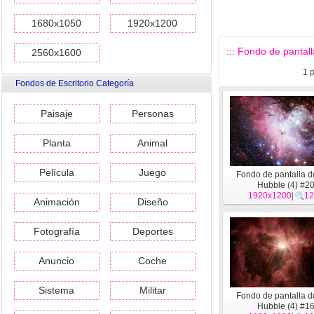
1680x1050
1920x1200
::: Fondo de pantall
2560x1600
1
p
Fondos de Escritorio Categoría
Paisaje
Personas
Planta
Animal
Película
Juego
Fondo de pantalla d
Hubble (4) #2
1920x1200
|
12
Animación
Diseño
Fotografía
Deportes
Anuncio
Coche
Sistema
Militar
Fondo de pantalla d
Hubble (4) #1