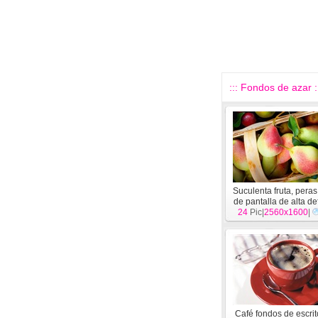
::: Fondos de azar :
Suculenta fruta, pera
de pantalla de alta de
24
en primer plano
Pic|
2560x1600
|
[
O
Café fondos de escrit