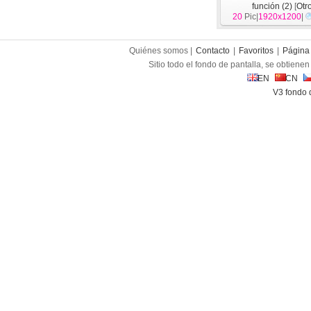
función (2)
[
Otr
20
Pic|
1920x1200
|
Quiénes somos |
Contacto
|
Favoritos
|
Página 
Sitio todo el fondo de pantalla, se obtienen 
EN
CN
V3 fondo 