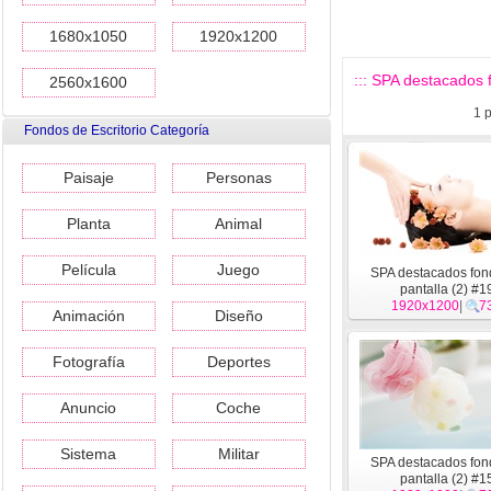
1680x1050
1920x1200
::: SPA destacados f
2560x1600
1
p
Fondos de Escritorio Categoría
Paisaje
Personas
Planta
Animal
Película
Juego
SPA destacados fon
pantalla (2) #1
1920x1200
|
7
Animación
Diseño
Fotografía
Deportes
Anuncio
Coche
Sistema
Militar
SPA destacados fon
pantalla (2) #1