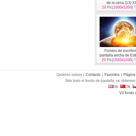
de la cena (13)
[
O
20
Pic|
1600x1200
|
Fondos de escritor
pantalla ancha de Est
20
Pic|
la Tierra (1)
1920x1200
[
Otr
|
Quiénes somos |
Contacto
|
Favoritos
|
Página 
Sitio todo el fondo de pantalla, se obtienen 
EN
CN
V3 fondo 