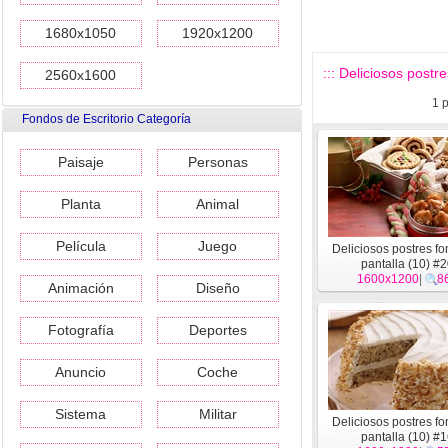
1680x1050
1920x1200
::: Deliciosos postre
2560x1600
1
p
Fondos de Escritorio Categoría
Paisaje
Personas
Planta
Animal
Película
Juego
Deliciosos postres f
pantalla (10) #
1600x1200
|
8
Animación
Diseño
Fotografía
Deportes
Anuncio
Coche
Sistema
Militar
Deliciosos postres f
pantalla (10) #