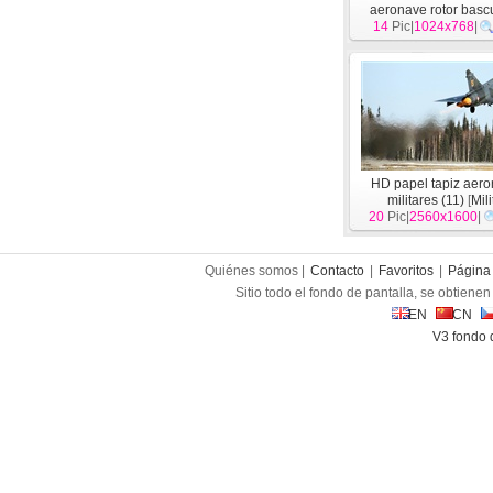
aeronave rotor basc
14
Pic|
1024x768
[
Militar
]
|
HD papel tapiz aer
militares (11)
[
Mili
20
Pic|
2560x1600
|
Quiénes somos |
Contacto
|
Favoritos
|
Página 
Sitio todo el fondo de pantalla, se obtienen 
EN
CN
V3 fondo 