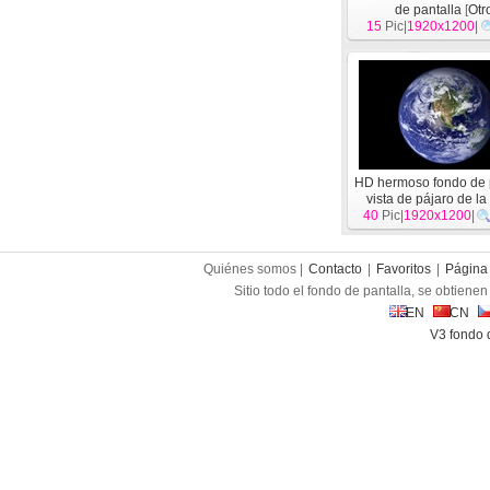
de pantalla
[
Otr
15
Pic|
1920x1200
|
HD hermoso fondo de 
vista de pájaro de la
40
Pic|
1920x1200
[
Otro
]
|
Quiénes somos |
Contacto
|
Favoritos
|
Página 
Sitio todo el fondo de pantalla, se obtienen 
EN
CN
V3 fondo 