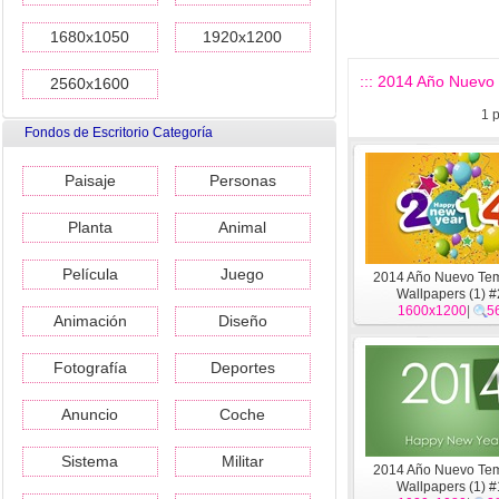
1680x1050
1920x1200
::: 2014 Año Nuevo 
2560x1600
1
p
Fondos de Escritorio Categoría
Paisaje
Personas
Planta
Animal
Película
Juego
2014 Año Nuevo Te
Wallpapers (1) 
1600x1200
|
5
Animación
Diseño
Fotografía
Deportes
Anuncio
Coche
Sistema
Militar
2014 Año Nuevo Te
Wallpapers (1) 