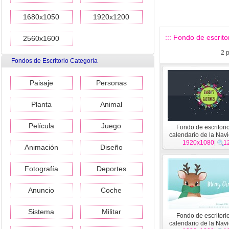
1680x1050
1920x1200
::: Fondo de escrito
2560x1600
2
p
Fondos de Escritorio Categoría
Paisaje
Personas
Planta
Animal
Película
Juego
Fondo de escritori
calendario de la Nav
diciembre de 2016 (
1920x1080
|
1
Animación
Diseño
Fotografía
Deportes
Anuncio
Coche
Sistema
Militar
Fondo de escritori
calendario de la Nav