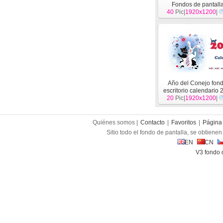
Fondos de pantall
40
Pic|
1920x1200
[
Festival
]
|
Año del Conejo fon
escritorio calendario 
20
Pic|
1920x1200
[
Festival
]
|
Quiénes somos |
Contacto
|
Favoritos
|
Página 
Sitio todo el fondo de pantalla, se obtienen 
EN
CN
V3 fondo 