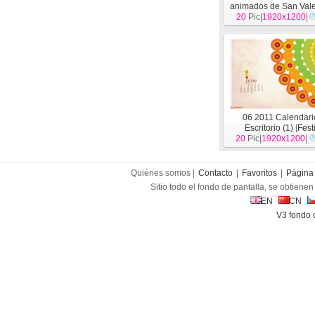
animados de San Vale
20
Pic|
1920x1200
[
Festival
]
|
06 2011 Calendari
Escritorio (1)
[
Fest
20
Pic|
1920x1200
|
Quiénes somos |
Contacto
|
Favoritos
|
Página 
Sitio todo el fondo de pantalla, se obtienen 
EN
CN
V3 fondo 