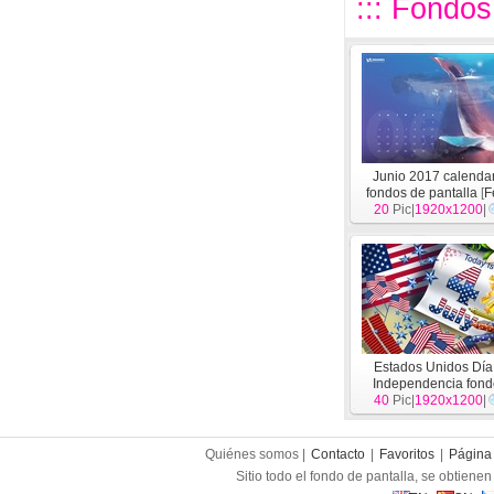
::: Fondos
Junio 2017 calenda
fondos de pantalla
[
F
20
Pic|
1920x1200
|
Estados Unidos Día
Independencia fond
escritorio de tema
40
Pic|
1920x1200
[
Fe
|
Quiénes somos |
Contacto
|
Favoritos
|
Página 
Sitio todo el fondo de pantalla, se obtienen 