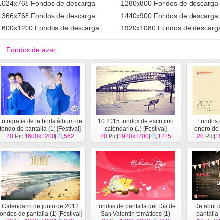
1024x768 Fondos de descarga
1280x800 Fondos de descarga
1366x768 Fondos de descarga
1440x900 Fondos de descarga
1600x1200 Fondos de descarga
1920x1080 Fondos de descarg
::: Fondos de azar :::
Fotografía de la boda álbum de
10 2015 fondos de escritorio
Fondos 
fondo de pantalla (1)
[
Festival
]
calendario (1)
[
Festival
]
enero de 
20
Pic|
1600x1200
|
562
20
Pic|
1920x1200
|
1215
20
Pic|
1
Calendario de junio de 2012
Fondos de pantalla del Día de
De abril 
fondos de pantalla (1)
[
Festival
]
San Valentín temáticos (1)
pantalla