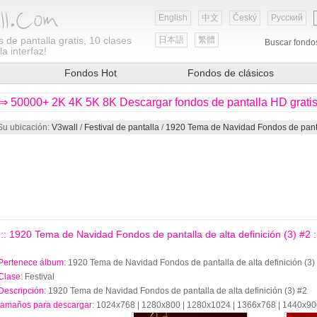
English
中文
Český
Русский
 de pantalla gratis, 10 clases
日本語
繁體
Buscar fondo
a interfaz!
Fondos Hot
Fondos de clásicos
⇒ 50000+ 2K 4K 5K 8K Descargar fondos de pantalla HD grati
Su ubicación:
V3wall
/
Festival de pantalla
/
1920 Tema de Navidad Fondos de pantall
previa
::: 1920 Tema de Navidad Fondos de pantalla de alta definición (3) #2 :
Pertenece álbum
: 1920 Tema de Navidad Fondos de pantalla de alta definición (3)
Clase
: Festival
Descripción
: 1920 Tema de Navidad Fondos de pantalla de alta definición (3) #2
tamaños para descargar
: 1024x768 | 1280x800 | 1280x1024 | 1366x768 | 1440x9