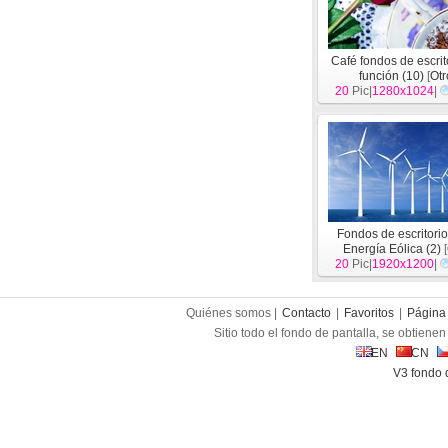
Café fondos de escrit
función (10)
[
Otr
20
Pic|
1280x1024
|
Fondos de escritorio
Energía Eólica (2)
[
20
Pic|
1920x1200
|
Quiénes somos |
Contacto
|
Favoritos
|
Página 
Sitio todo el fondo de pantalla, se obtienen 
EN
CN
V3 fondo 