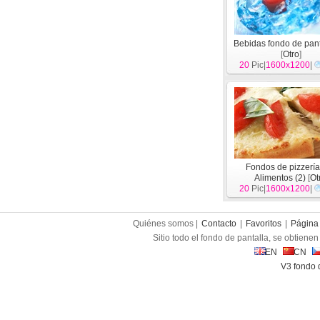
Bebidas fondo de pant
[
Otro
]
20
Pic|
1600x1200
|
Fondos de pizzerí
Alimentos (2)
[
Ot
20
Pic|
1600x1200
|
Quiénes somos |
Contacto
|
Favoritos
|
Página 
Sitio todo el fondo de pantalla, se obtienen 
EN
CN
V3 fondo 