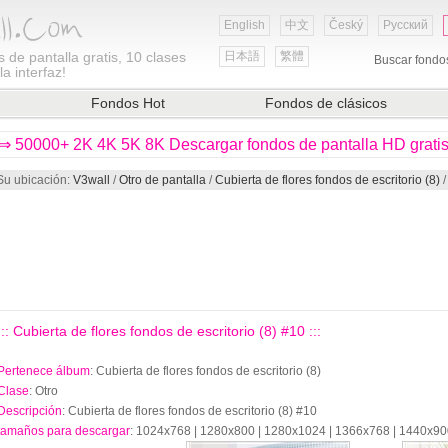
English
中文
Český
Русский
 de pantalla gratis, 10 clases
日本語
繁體
Buscar fondo
a interfaz!
Fondos Hot
Fondos de clásicos
⇒ 50000+ 2K 4K 5K 8K Descargar fondos de pantalla HD grati
Su ubicación:
V3wall
/
Otro de pantalla
/
Cubierta de flores fondos de escritorio (8)
/
::: Cubierta de flores fondos de escritorio (8) #10 :::
Pertenece álbum
: Cubierta de flores fondos de escritorio (8)
Clase
: Otro
Descripción
: Cubierta de flores fondos de escritorio (8) #10
tamaños para descargar
: 1024x768 | 1280x800 | 1280x1024 | 1366x768 | 1440x9