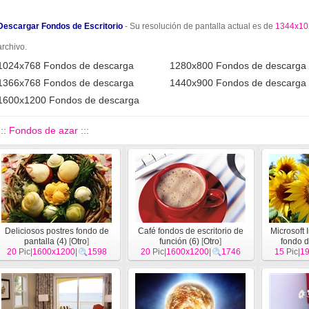
Descargar Fondos de Escritorio
- Su resolución de pantalla actual es de
1344x10
archivo.
1024x768 Fondos de descarga
1280x800 Fondos de descarga
1366x768 Fondos de descarga
1440x900 Fondos de descarga
1600x1200 Fondos de descarga
::: Fondos de azar :::
Deliciosos postres fondo de
Café fondos de escritorio de
Microsoft 
pantalla (4)
[
Otro
]
función (6)
[
Otro
]
fondo d
20
Pic|
1600x1200
|
1598
20
Pic|
1600x1200
|
1746
15
Pic|
1