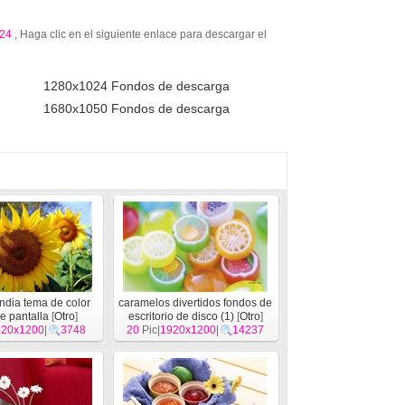
24
, Haga clic en el siguiente enlace para descargar el
1280x1024 Fondos de descarga
1680x1050 Fondos de descarga
India tema de color
caramelos divertidos fondos de
e pantalla
[
Otro
]
escritorio de disco (1)
[
Otro
]
920x1200
|
3748
20
Pic|
1920x1200
|
14237