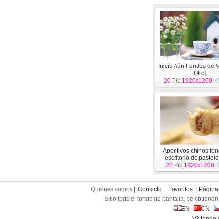
Inicio Aún Fondos de V
[
Otro
]
20
Pic|
1920x1200
|
Aperitivos chinos fo
escritorio de pastele
20
Pic|
1920x1200
[
Otro
]
|
Quiénes somos |
Contacto
|
Favoritos
|
Página 
Sitio todo el fondo de pantalla, se obtienen 
EN
CN
V3 fondo 