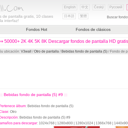
English
中文
Český
Русский
 de pantalla gratis, 10 clases
日本語
繁體
Buscar fondo
a interfaz!
Fondos Hot
Fondos de clásicos
⇒ 50000+ 2K 4K 5K 8K Descargar fondos de pantalla HD grati
Su ubicación:
V3wall
/
Otro de pantalla
/
Bebidas fondo de pantalla (5)
/ Fondo de pa
::: Bebidas fondo de pantalla (5) #9 :::
Pertenece álbum
: Bebidas fondo de pantalla (5)
Clase
: Otro
Descripción
: Bebidas fondo de pantalla (5) #9
tamaños para descargar
: 1024x768 | 1280x800 | 1280x1024 | 1366x768 | 1440x9