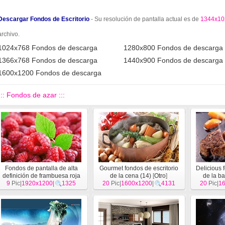
Descargar Fondos de Escritorio
- Su resolución de pantalla actual es de
1344x10
archivo.
1024x768 Fondos de descarga
1280x800 Fondos de descarga
1366x768 Fondos de descarga
1440x900 Fondos de descarga
1600x1200 Fondos de descarga
::: Fondos de azar :::
Fondos de pantalla de alta
Gourmet fondos de escritorio
Delicious 
definición de frambuesa roja
de la cena (14)
[
Otro
]
de la b
9
Pic|
1920x1200
dulces
[
Otro
|
]
1325
20
Pic|
1600x1200
|
4131
20
Pic|
1