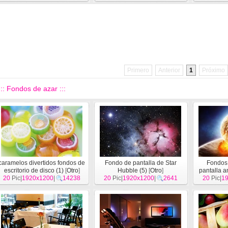
Primero
Anterior
1
Próximo
::: Fondos de azar :::
caramelos divertidos fondos de
Fondo de pantalla de Star
Fondos 
escritorio de disco (1)
[
Otro
]
Hubble (5)
[
Otro
]
pantalla a
20
Pic|
1920x1200
|
14238
20
Pic|
1920x1200
|
2641
20
Pic|
la Ti
1