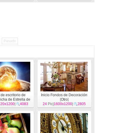
Pasado
de escritorio de
Inicio Fondos de Decoración
ncha de Estrella de
[
Otro
]
erra (1)
920x1200
[
Otro
|
]
4083
24
Pic|
1600x1200
|
2805