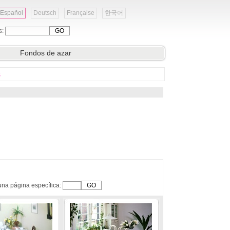
Español
Deutsch
Française
한국어
s:
Fondos de azar
s
una página específica: