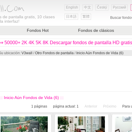
English
中文
Český
Русский
 de pantalla gratis, 10 clases
日本語
繁體
Buscar fondo
a interfaz!
Fondos Hot
Fondos de clásicos
⇒ 50000+ 2K 4K 5K 8K Descargar fondos de pantalla HD grati
Su ubicación:
V3wall
/
Otro Fondos de pantalla
/
Inicio Aún Fondos de Vida (6)
::: Inicio Aún Fondos de Vida (6) :::
1
páginas
página actual:
1
Anterior
Próximo
Para 