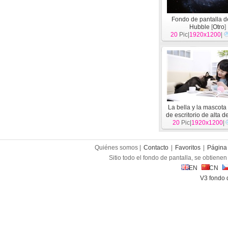
Fondo de pantalla d
Hubble
[
Otro
]
20
Pic|
1920x1200
|
La bella y la mascota
de escritorio de alta d
20
Pic|
1920x1200
[
Otro
]
|
Quiénes somos |
Contacto
|
Favoritos
|
Página 
Sitio todo el fondo de pantalla, se obtienen 
EN
CN
V3 fondo 