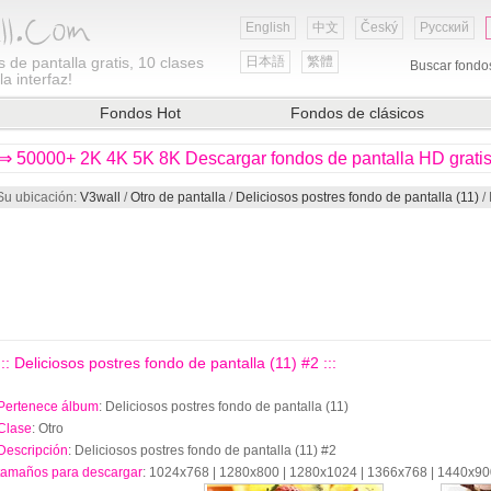
English
中文
Český
Русский
 de pantalla gratis, 10 clases
日本語
繁體
Buscar fondo
a interfaz!
Fondos Hot
Fondos de clásicos
⇒ 50000+ 2K 4K 5K 8K Descargar fondos de pantalla HD grati
Su ubicación:
V3wall
/
Otro de pantalla
/
Deliciosos postres fondo de pantalla (11)
/ 
::: Deliciosos postres fondo de pantalla (11) #2 :::
Pertenece álbum
: Deliciosos postres fondo de pantalla (11)
Clase
: Otro
Descripción
: Deliciosos postres fondo de pantalla (11) #2
tamaños para descargar
: 1024x768 | 1280x800 | 1280x1024 | 1366x768 | 1440x9