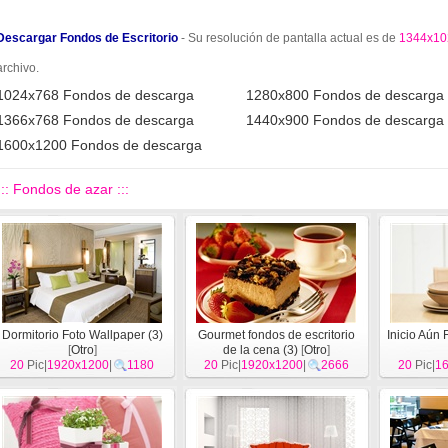
Descargar Fondos de Escritorio
- Su resolución de pantalla actual es de
1344x10
archivo.
1024x768 Fondos de descarga
1280x800 Fondos de descarga
1366x768 Fondos de descarga
1440x900 Fondos de descarga
1600x1200 Fondos de descarga
::: Fondos de azar :::
Dormitorio Foto Wallpaper (3)
Gourmet fondos de escritorio
Inicio Aún 
[
Otro
]
de la cena (3)
[
Otro
]
20
Pic|
1920x1200
|
1180
20
Pic|
1920x1200
|
2666
20
Pic|
1