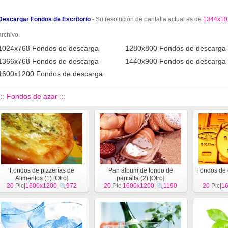
Descargar Fondos de Escritorio
- Su resolución de pantalla actual es de
1344x10
archivo.
1024x768 Fondos de descarga
1280x800 Fondos de descarga
1366x768 Fondos de descarga
1440x900 Fondos de descarga
1600x1200 Fondos de descarga
::: Fondos de azar :::
Fondos de pizzerías de
Pan álbum de fondo de
Fondos de e
Alimentos (1)
[
Otro
]
pantalla (2)
[
Otro
]
20
Pic|
1600x1200
|
972
20
Pic|
1600x1200
|
1190
20
Pic|
1