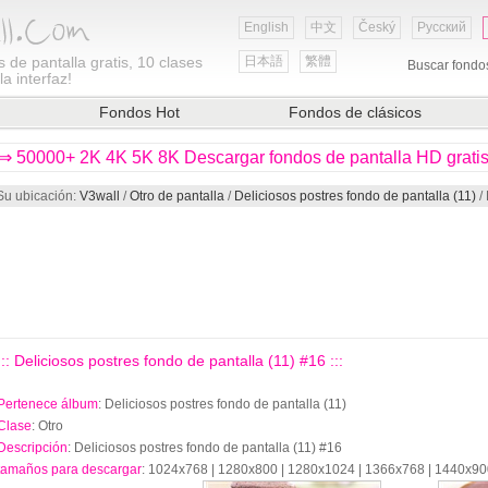
English
中文
Český
Русский
 de pantalla gratis, 10 clases
日本語
繁體
Buscar fondo
a interfaz!
Fondos Hot
Fondos de clásicos
⇒ 50000+ 2K 4K 5K 8K Descargar fondos de pantalla HD grati
Su ubicación:
V3wall
/
Otro de pantalla
/
Deliciosos postres fondo de pantalla (11)
/ 
::: Deliciosos postres fondo de pantalla (11) #16 :::
Pertenece álbum
: Deliciosos postres fondo de pantalla (11)
Clase
: Otro
Descripción
: Deliciosos postres fondo de pantalla (11) #16
tamaños para descargar
: 1024x768 | 1280x800 | 1280x1024 | 1366x768 | 1440x9