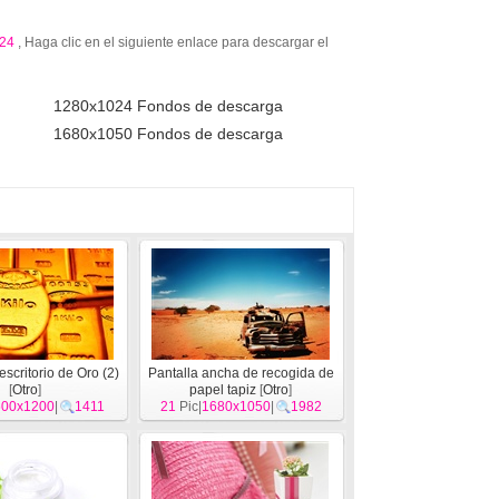
24
, Haga clic en el siguiente enlace para descargar el
1280x1024 Fondos de descarga
1680x1050 Fondos de descarga
scritorio de Oro (2)
Pantalla ancha de recogida de
[
Otro
]
papel tapiz
[
Otro
]
600x1200
|
1411
21
Pic|
1680x1050
|
1982